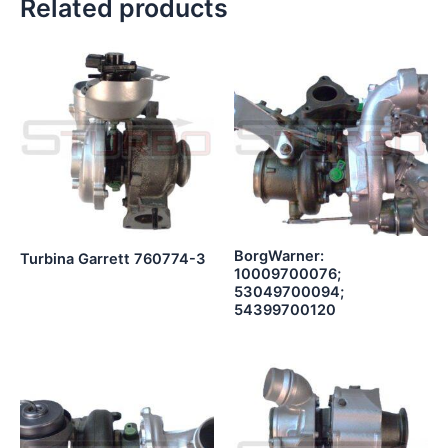
Related products
BorgWarner:
Turbina Garrett 760774-3
10009700076;
53049700094;
54399700120