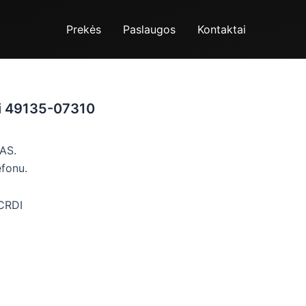
Prekės
Paslaugos
Kontaktai
hi 49135-07310
AS.
efonu.
CRDI