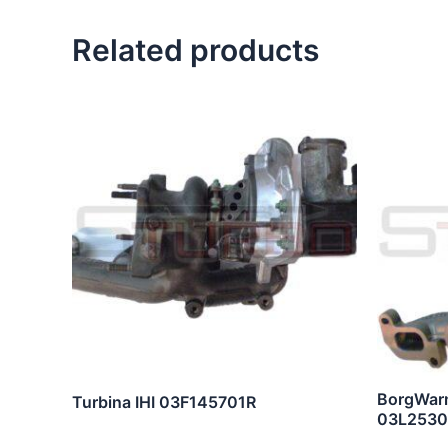
Related products
BorgWar
Turbina IHI 03F145701R
03L253