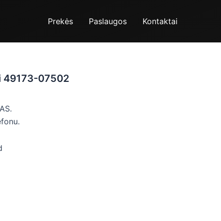
Prekės
Paslaugos
Kontaktai
hi 49173-07502
AS.
efonu.
d