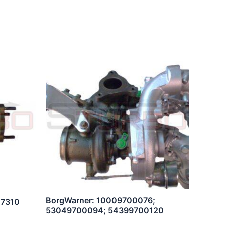
BorgWarner: 10009700076;
07310
53049700094; 54399700120