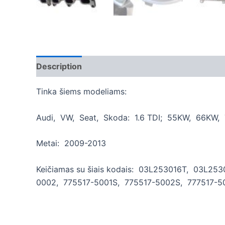
Description
Additional information
Tinka šiems modeliams:
Audi, VW, Seat, Skoda: 1.6 TDI; 55KW, 66KW
Metai: 2009-2013
Keičiamas su šiais kodais: 03L253016T, 03L2
0002, 775517-5001S, 775517-5002S, 777517-5