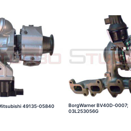
BorgWarner BV40D-0007;
Mitsubishi 49135-05840
03L253056G