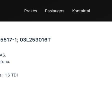
Prekės
Paslaugos
Kontaktai
775517-1; 03L253016T
AS.
efonu.
: 1.6 TDI